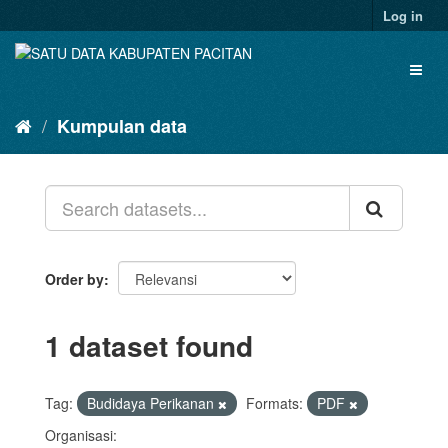
Skip
Log in
to
content
Toggl
naviga
Kumpulan data
Order by
1 dataset found
Tag:
Budidaya Perikanan
Formats:
PDF
Organisasi: