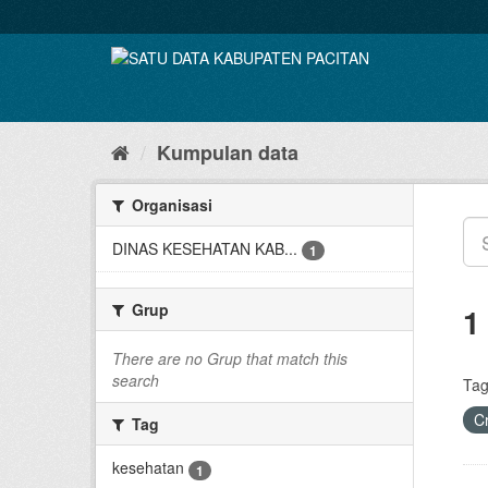
Skip
to
content
Kumpulan data
Organisasi
DINAS KESEHATAN KAB...
1
Grup
1
There are no Grup that match this
search
Tag
C
Tag
kesehatan
1