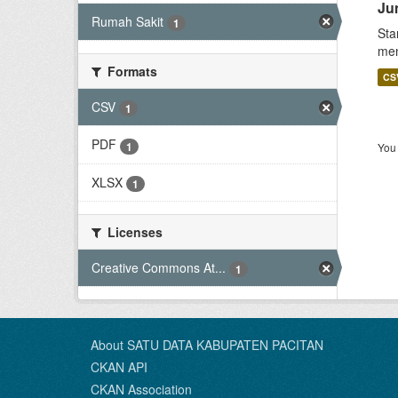
Ju
Rumah Sakit
1
Sta
men
Formats
CS
CSV
1
PDF
1
You 
XLSX
1
Licenses
Creative Commons At...
1
About SATU DATA KABUPATEN PACITAN
CKAN API
CKAN Association