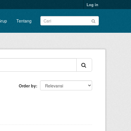
Log in
rup
Tentang
Order by