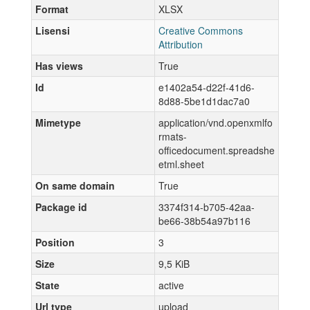
Format
XLSX
Lisensi
Creative Commons
Attribution
Has views
True
Id
e1402a54-d22f-41d6-
8d88-5be1d1dac7a0
Mimetype
application/vnd.openxmlfo
rmats-
officedocument.spreadshe
etml.sheet
On same domain
True
Package id
3374f314-b705-42aa-
be66-38b54a97b116
Position
3
Size
9,5 KiB
State
active
Url type
upload