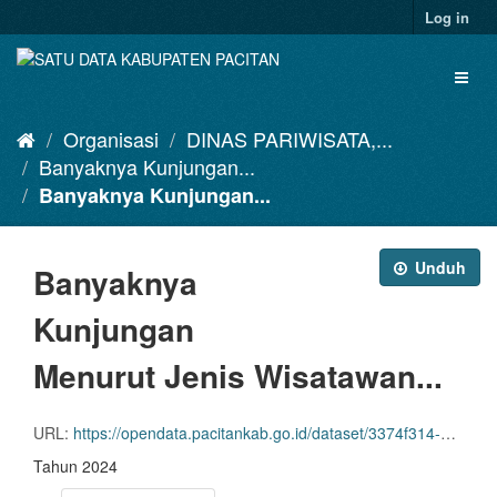
Skip
Log in
to
content
Toggl
naviga
Organisasi
DINAS PARIWISATA,...
Banyaknya Kunjungan...
Banyaknya Kunjungan...
Unduh
Banyaknya
Kunjungan
Menurut Jenis Wisatawan...
URL:
https://opendata.pacitankab.go.id/dataset/3374f314-b705-42aa-be66-38b54a97b116/resource/e1402a54-d22f-41d6-8d88-5be1d1dac7a0/download/2.-banyaknya-kunjungan-menurut-jenis-wisatawan-dan-bulan-2024.xlsx
Tahun 2024