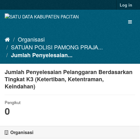
Skip
Log in
to
content
Toggl
naviga
Organisasi
SATUAN POLISI PAMONG PRAJA...
Jumlah Penyelesaian...
Jumlah Penyelesaian Pelanggaran Berdasarkan
Tingkat K3 (Ketertiban, Ketentraman,
Keindahan)
Pengikut
0
Organisasi