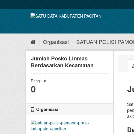
Skip
to
content
Organisasi
SATUAN POLISI PAMON
Jumlah Posko Linmas
Berdasarkan Kecamatan
Pengikut
0
J
Sat
Organisasi
pen
aki
Da