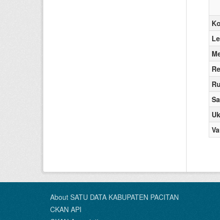
K
Le
Me
Re
Ru
Sa
Uk
Va
About SATU DATA KABUPATEN PACITAN
CKAN API