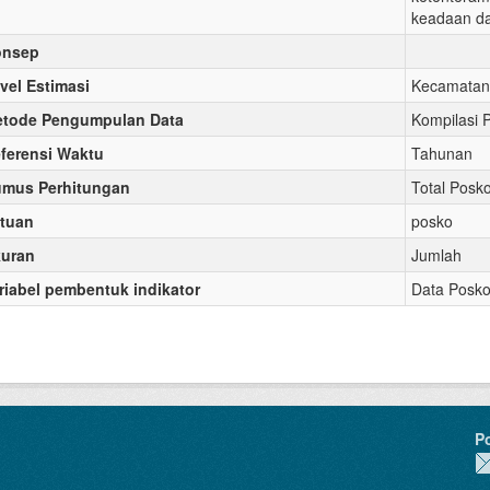
keadaan da
onsep
vel Estimasi
Kecamatan
tode Pengumpulan Data
Kompilasi 
ferensi Waktu
Tahunan
mus Perhitungan
Total Posk
tuan
posko
uran
Jumlah
riabel pembentuk indikator
Data Posko
P