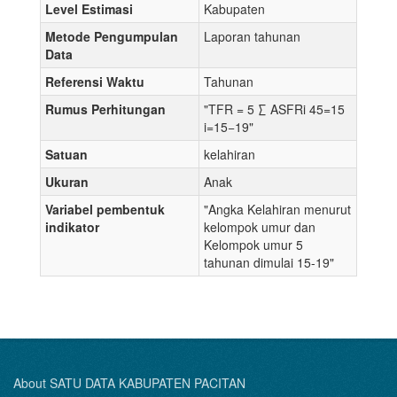
Level Estimasi
Kabupaten
Metode Pengumpulan
Laporan tahunan
Data
Referensi Waktu
Tahunan
Rumus Perhitungan
"TFR = 5 ∑ ASFRi 45=15
i=15−19"
Satuan
kelahiran
Ukuran
Anak
Variabel pembentuk
"Angka Kelahiran menurut
indikator
kelompok umur dan
Kelompok umur 5
tahunan dimulai 15-19"
About SATU DATA KABUPATEN PACITAN