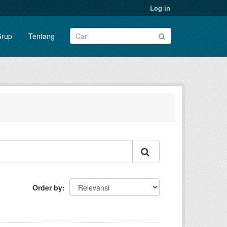
Log in
rup
Tentang
Order by