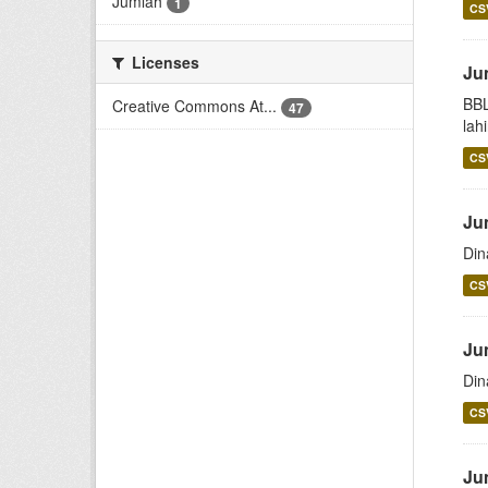
Jumlah
1
CS
Licenses
Ju
BBL
Creative Commons At...
47
lah
CS
Ju
Din
CS
Ju
Din
CS
Ju