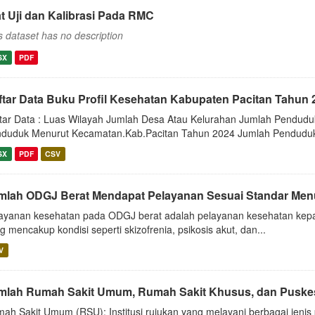
at Uji dan Kalibrasi Pada RMC
s dataset has no description
SX
PDF
ftar Data Buku Profil Kesehatan Kabupaten Pacitan Tahun 
tar Data : Luas Wilayah Jumlah Desa Atau Kelurahan Jumlah Pendu
duduk Menurut Kecamatan.Kab.Pacitan Tahun 2024 Jumlah Penduduk
SX
PDF
CSV
mlah ODGJ Berat Mendapat Pelayanan Sesuai Standar Men
ayanan kesehatan pada ODGJ berat adalah pelayanan kesehatan kepa
g mencakup kondisi seperti skizofrenia, psikosis akut, dan...
V
mlah Rumah Sakit Umum, Rumah Sakit Khusus, dan Puskes
ah Sakit Umum (RSU): Institusi rujukan yang melayani berbagai jeni