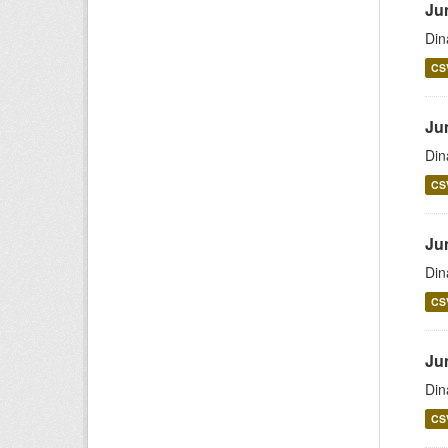
Ju
Din
CS
Ju
Din
CS
Ju
Din
CS
Ju
Din
CS