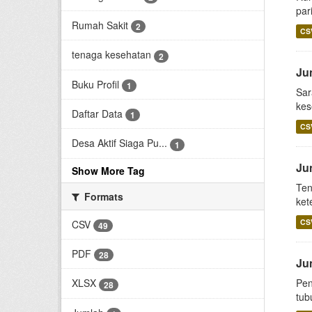
par
Rumah Sakit
2
CS
tenaga kesehatan
2
Ju
Buku Profil
1
Sar
kes
Daftar Data
1
CS
Desa Aktif Siaga Pu...
1
Ju
Show More Tag
Ten
Formats
ket
CS
CSV
49
PDF
28
Ju
Pen
XLSX
28
tub