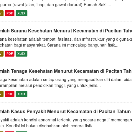
ipurna (rawat jalan, inap, dan gawat darurat) Rumah Sakit...
V
PDF
XLSX
mlah Sarana Kesehatan Menurut Kecamatan di Pacitan Tah
ana kesehatan adalah tempat, fasilitas, dan infrastruktur yang digu
ehatan bagi masyarakat. Sarana ini mencakup bangunan fisik,...
V
PDF
XLSX
mlah Tenaga Kesehatan Menurut Kecamatan di Pacitan Ta
aga kesehatan adalah setiap orang yang mengabdikan diri dalam bida
erampilan melalui pendidikan tinggi, yang untuk jenis...
V
PDF
XLSX
mlah Kasus Penyakit Menurut Kecamatan di Pacitan Tahun
yakit adalah kondisi abnormal tertentu yang secara negatif memengaru
uh. Kondisi ini bukan disebabkan oleh cedera fisik...