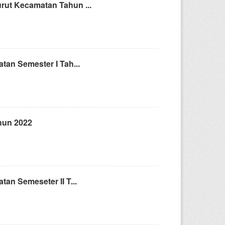
rut Kecamatan Tahun ...
tan Semester I Tah...
hun 2022
an Semeseter II T...