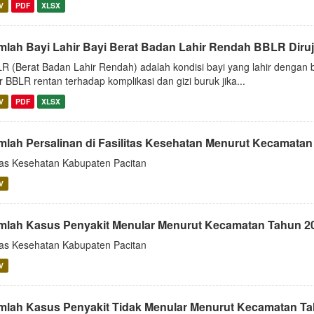
V
PDF
XLSX
mlah Bayi Lahir Bayi Berat Badan Lahir Rendah BBLR Diruju
R (Berat Badan Lahir Rendah) adalah kondisi bayi yang lahir dengan b
ir BBLR rentan terhadap komplikasi dan gizi buruk jika...
V
PDF
XLSX
mlah Persalinan di Fasilitas Kesehatan Menurut Kecamata
as Kesehatan Kabupaten Pacitan
V
mlah Kasus Penyakit Menular Menurut Kecamatan Tahun 2
as Kesehatan Kabupaten Pacitan
V
mlah Kasus Penyakit Tidak Menular Menurut Kecamatan T