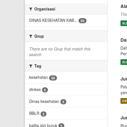
Al
Organisasi
Thi
DINAS KESEHATAN KAB...
50
XL
Grup
Da
Daf
There are no Grup that match this
Pen
search
XL
Tag
kesehatan
38
Ju
Pel
dinkes
6
yan
Dinas kesehatan
CS
5
BBLR
3
Ju
balita gizi buruk
Rum
2