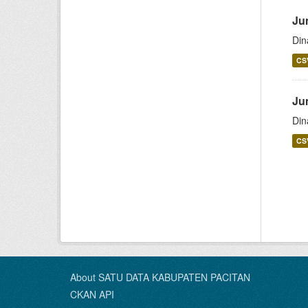
Ju
Din
CS
Ju
Din
CS
About SATU DATA KABUPATEN PACITAN
CKAN API