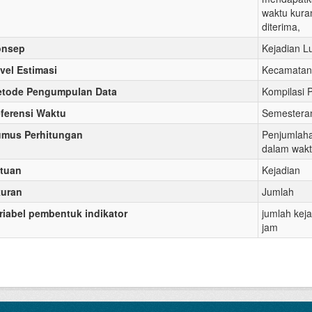
waktu kuran
diterima,
onsep
Kejadian L
vel Estimasi
Kecamatan
tode Pengumpulan Data
Kompilasi 
ferensi Waktu
Semestera
mus Perhitungan
Penjumlaha
dalam wakt
tuan
Kejadian
uran
Jumlah
riabel pembentuk indikator
jumlah keja
jam