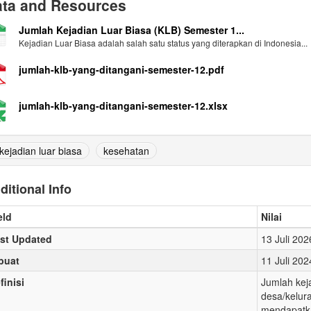
ta and Resources
Jumlah Kejadian Luar Biasa (KLB) Semester 1...
Kejadian Luar Biasa adalah salah satu status yang diterapkan di Indonesia...
jumlah-klb-yang-ditangani-semester-12.pdf
jumlah-klb-yang-ditangani-semester-12.xlsx
kejadian luar biasa
kesehatan
ditional Info
eld
Nilai
st Updated
13 Juli 20
buat
11 Juli 20
finisi
Jumlah keja
desa/kelur
mendapatka