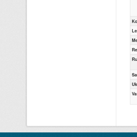
K
Le
Me
Re
Ru
Sa
Uk
Va