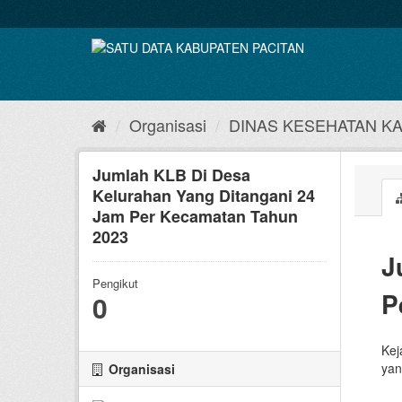
Skip
to
content
Organisasi
DINAS KESEHATAN K
Jumlah KLB Di Desa
Kelurahan Yang Ditangani 24
Jam Per Kecamatan Tahun
2023
J
Pengikut
P
0
Kej
yan
Organisasi